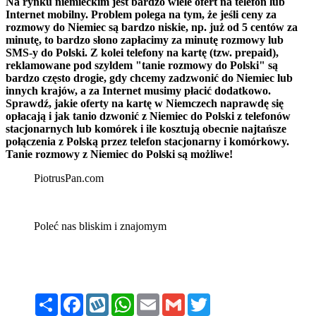
Na rynku niemieckim jest bardzo wiele ofert na telefon lub
Internet mobilny. Problem polega na tym, że jeśli ceny za
rozmowy do Niemiec są bardzo niskie, np. już od 5 centów za
minutę, to bardzo słono zapłacimy za minutę rozmowy lub
SMS-y do Polski. Z kolei telefony na kartę (tzw. prepaid),
reklamowane pod szyldem "tanie rozmowy do Polski" są
bardzo często drogie, gdy chcemy zadzwonić do Niemiec lub
innych krajów, a za Internet musimy płacić dodatkowo.
Sprawdź, jakie oferty na kartę w Niemczech naprawdę się
opłacają i jak tanio dzwonić z Niemiec do Polski z telefonów
stacjonarnych lub komórek i ile kosztują obecnie najtańsze
połączenia z Polską przez telefon stacjonarny i komórkowy.
Tanie rozmowy z Niemiec do Polski są możliwe!
PiotrusPan.com
Poleć nas
bliskim i znajomym
Share
Facebook
Wykop
WhatsApp
Email
Gmail
Twitter