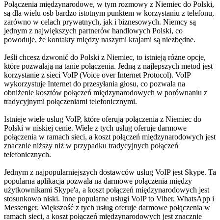
Połączenia międzynarodowe, w tym rozmowy z Niemiec do Polski,
są dla wielu osb bardzo istotnym punktem w korzystaniu z telefonu,
zarówno w celach prywatnych, jak i biznesowych. Niemcy są
jednym z największych partnerów handlowych Polski, co
powoduje, że kontakty między naszymi krajami są niezbędne.
Jeśli chcesz dzwonić do Polski z Niemiec, to istnieją różne opcje,
które pozwalają na tanie połączenia. Jedną z najlepszych metod jest
korzystanie z sieci VoIP (Voice over Internet Protocol). VoIP
wykorzystuje Internet do przesyłania głosu, co pozwala na
obniżenie kosztów połączeń międzynarodowych w porównaniu z
tradycyjnymi połączeniami telefonicznymi.
Istnieje wiele usług VoIP, które oferują połączenia z Niemiec do
Polski w niskiej cenie. Wiele z tych usług oferuje darmowe
połączenia w ramach sieci, a koszt połączeń międzynarodowych jest
znacznie niższy niż w przypadku tradycyjnych połączeń
telefonicznych.
Jednym z najpopularniejszych dostawców usług VoIP jest Skype. Ta
popularna aplikacja pozwala na darmowe połączenia między
użytkownikami Skype'a, a koszt połączeń międzynarodowych jest
stosunkowo niski. Inne popularne usługi VoIP to Viber, WhatsApp i
Messenger. Większość z tych usług oferuje darmowe połączenia w
ramach sieci, a koszt połączeń międzynarodowych jest znacznie